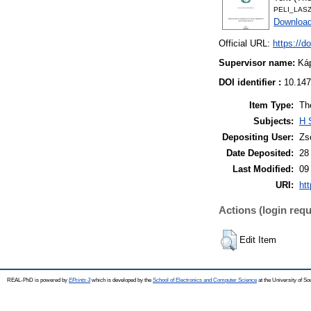
PELI_LAS
Downloa
Official URL:
https://d
Supervisor name:
Ká
DOI identifier :
10.147
Item Type:
Th
Subjects:
H 
Depositing User:
Zs
Date Deposited:
28
Last Modified:
09
URI:
htt
Actions (login requ
Edit Item
REAL-PhD is powered by
EPrints 3
which is developed by the
School of Electronics and Computer Science
at the University of S