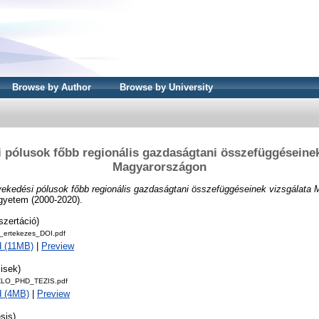
Browse by Author
Browse by University
 pólusok főbb regionális gazdaságtani összefüggéseinek
Magyarországon
ekedési pólusok főbb regionális gazdaságtani összefüggéseinek vizsgálata
Egyetem (2000-2020).
szertáció)
o_ertekezes_DOI.pdf
 (11MB)
|
Preview
isek)
LO_PHD_TEZIS.pdf
d (4MB)
|
Preview
sis)