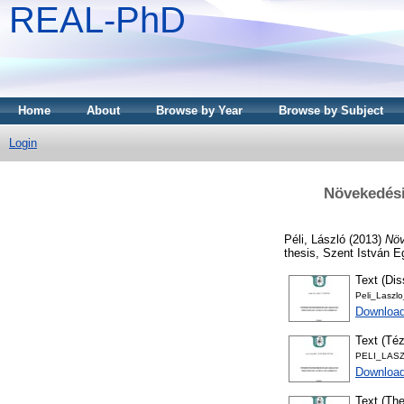
REAL-PhD
Home
About
Browse by Year
Browse by Subject
Login
Növekedési
Péli, László
(2013)
Növ
thesis, Szent István 
Text (Dis
Peli_Laszl
Download
Text (Téz
PELI_LASZ
Downloa
Text (The