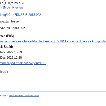
ZLO_PHD_THESIS.pdf
d (3MB)
|
Preview
oi.org/10.14751/SZIE.2013.022
poszta, József
51/SZIE.2013.022
esis (PhD)
Social Sciences / társadalomtudományok > HB Economic Theory / közgazd
olt Baráth
 Nov 2022 15:29
 Dec 2022 12:20
p://real-phd.mtak.hu/id/eprint/1679
ired)
outhampton.
More information and software credits
.