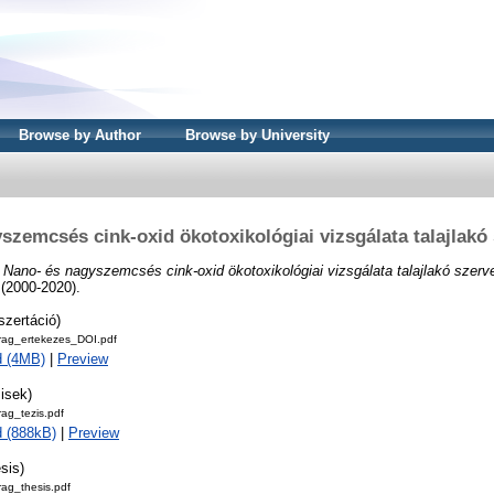
Browse by Author
Browse by University
szemcsés cink-oxid ökotoxikológiai vizsgálata talajlakó
)
Nano- és nagyszemcsés cink-oxid ökotoxikológiai vizsgálata talajlakó szerv
(2000-2020).
szertáció)
irag_ertekezes_DOI.pdf
d (4MB)
|
Preview
isek)
rag_tezis.pdf
 (888kB)
|
Preview
sis)
irag_thesis.pdf