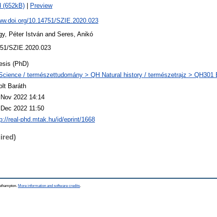
 (652kB)
|
Preview
www.doi.org/10.14751/SZIE.2020.023
y, Péter István
and
Seres, Anikó
51/SZIE.2020.023
esis (PhD)
Science / természettudomány > QH Natural history / természetrajz > QH301 Bi
olt Baráth
 Nov 2022 14:14
 Dec 2022 11:50
p://real-phd.mtak.hu/id/eprint/1668
ired)
outhampton.
More information and software credits
.