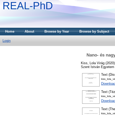
REAL-PhD
Home
About
Browse by Year
Browse by Subject
Login
Nano- és nagy
Kiss, Lola Virág
(2020
Szent István Egyetem 
Text (Dis
kiss_lola_v
Downloa
Text (Téz
kiss_lola_vi
Download
Text (The
kiss_lola_v