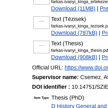
farkas-ivanyi_kinga_ertekez
Download (11MB)
|
Pr
Text (Tézisek)
farkas-ivanyi_kinga_tezisek.p
Download (787kB)
|
Pr
Text (Thesis)
farkas-ivanyi_kinga_thesis.pd
Download (908kB)
|
Pr
Official URL:
https://www.doi.
Supervisor name:
Csemez, At
DOI identifier :
10.14751/SZIE
Thesis (PhD)
Item Type:
D History General and 