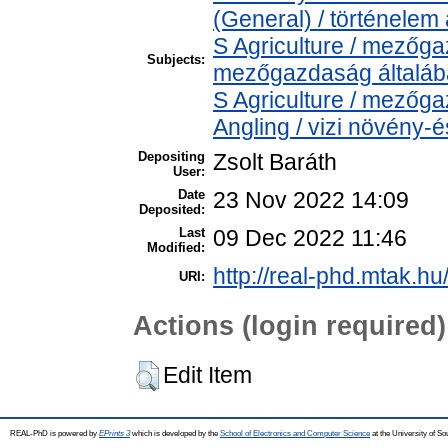
(General) / történelem 
S Agriculture / mezőga
Subjects:
mezőgazdaság általá
S Agriculture / mezőga
Angling / vizi növény-é
Depositing
Zsolt Baráth
User:
Date
23 Nov 2022 14:09
Deposited:
Last
09 Dec 2022 11:46
Modified:
http://real-phd.mtak.hu
URI:
Actions (login required)
Edit Item
REAL-PhD is powered by
EPrints 3
which is developed by the
School of Electronics and Computer Science
at the University of S