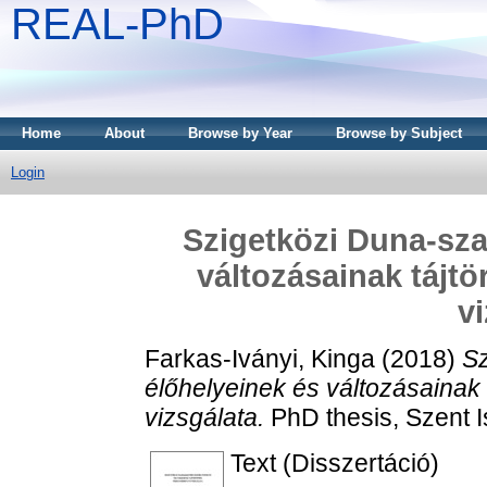
REAL-PhD
Home
About
Browse by Year
Browse by Subject
Login
Szigetközi Duna-sza
változásainak tájtö
v
Farkas-Iványi, Kinga
(2018)
Sz
élőhelyeinek és változásainak 
vizsgálata.
PhD thesis, Szent 
Text (Disszertáció)