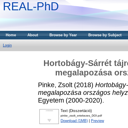
REAL-PhD
Home
About
Browse by Year
Browse by Subject
Login
Hortobágy-Sárrét táj
megalapozása ors
Pinke, Zsolt
(2018)
Hortobágy-
megalapozása országos helyz
Egyetem (2000-2020).
Text (Disszertáció)
pinke_zsolt_ertekezes_DOI.pdf
Download (1MB)
|
Preview