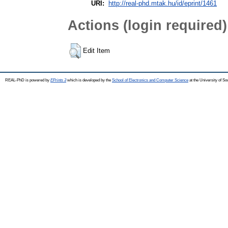
URI:
http://real-phd.mtak.hu/id/eprint/1461
Actions (login required)
Edit Item
REAL-PhD is powered by
EPrints 3
which is developed by the
School of Electronics and Computer Science
at the University of S