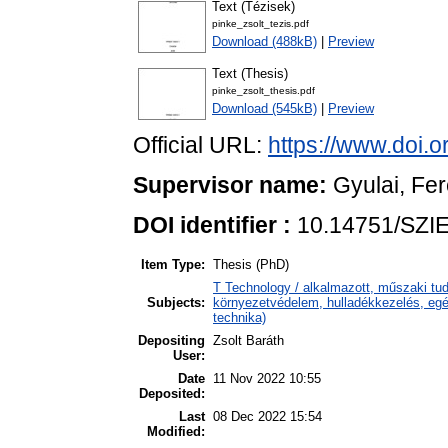
Text (Tézisek)
pinke_zsolt_tezis.pdf
Download (488kB)
|
Preview
Text (Thesis)
pinke_zsolt_thesis.pdf
Download (545kB)
|
Preview
Official URL:
https://www.doi.
Supervisor name:
Gyulai, Fe
DOI identifier :
10.14751/SZIE
Item Type:
Thesis (PhD)
T Technology / alkalmazott, műszaki tu
Subjects:
környezetvédelem, hulladékkezelés, egé
technika)
Depositing
Zsolt Baráth
User:
Date
11 Nov 2022 10:55
Deposited:
Last
08 Dec 2022 15:54
Modified: