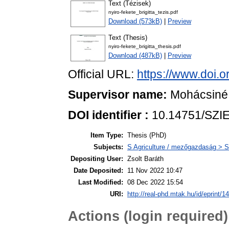
Text (Tézisek)
nyiro-fekete_brigitta_tezis.pdf
Download (573kB)
|
Preview
Text (Thesis)
nyiro-fekete_brigitta_thesis.pdf
Download (487kB)
|
Preview
Official URL:
https://www.doi.
Supervisor name:
Mohácsiné 
DOI identifier :
10.14751/SZIE
Item Type:
Thesis (PhD)
Subjects:
S Agriculture / mezőgazdaság > S
Depositing User:
Zsolt Baráth
Date Deposited:
11 Nov 2022 10:47
Last Modified:
08 Dec 2022 15:54
URI:
http://real-phd.mtak.hu/id/eprint/1
Actions (login required)