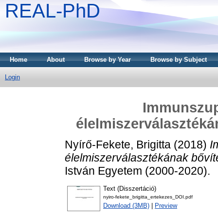
REAL-PhD
Home
About
Browse by Year
Browse by Subject
Login
Immunszup
élelmiszerválasztéká
Nyírő-Fekete, Brigitta
(2018)
I
élelmiszerválasztékának bőví
István Egyetem (2000-2020).
Text (Disszertáció)
nyiro-fekete_brigitta_ertekezes_DOI.pdf
Download (3MB)
|
Preview