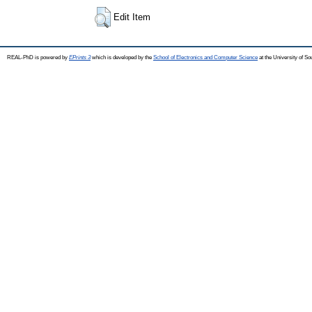
Edit Item
REAL-PhD is powered by
EPrints 3
which is developed by the
School of Electronics and Computer Science
at the University of S