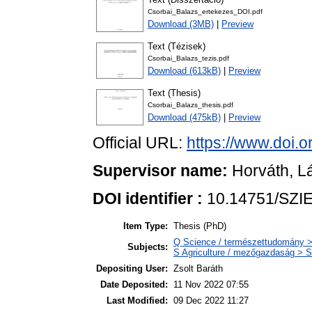
Csorbai_Balazs_ertekezes_DOI.pdf
Download (3MB)
|
Preview
Text (Tézisek)
Csorbai_Balazs_tezis.pdf
Download (613kB)
|
Preview
Text (Thesis)
Csorbai_Balazs_thesis.pdf
Download (475kB)
|
Preview
Official URL:
https://www.doi.
Supervisor name:
Horváth, L
DOI identifier :
10.14751/SZIE
Item Type:
Thesis (PhD)
Q Science / természettudomány > 
Subjects:
S Agriculture / mezőgazdaság > SF
Depositing User:
Zsolt Baráth
Date Deposited:
11 Nov 2022 07:55
Last Modified:
09 Dec 2022 11:27