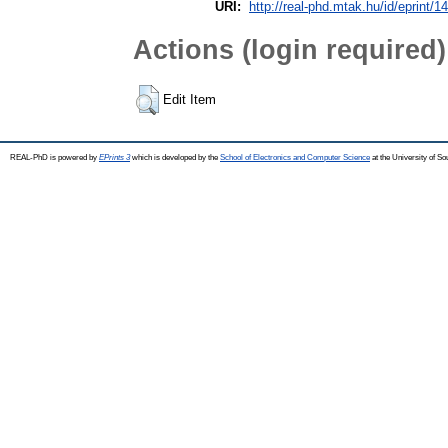
URI:
http://real-phd.mtak.hu/id/eprint/1
Actions (login required)
Edit Item
REAL-PhD is powered by
EPrints 3
which is developed by the
School of Electronics and Computer Science
at the University of S