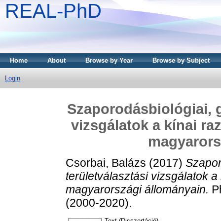
REAL-PhD
Home
About
Browse by Year
Browse by Subject
Login
Szaporodásbiológiai, g
vizsgálatok a kínai r
magyarors
Csorbai, Balázs
(2017)
Szapor
területválasztási vizsgálatok 
magyarországi állományain.
Ph
(2000-2020).
Text (Disszertáció)