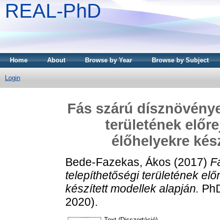
REAL-PhD
Home
About
Browse by Year
Browse by Subject
Login
Fás szárú dísznövények
területének előr
élőhelyekre kés
Bede-Fazekas, Ákos
(2017)
F
telepíthetőségi területének el
készített modellek alapján.
PhD
2020).
Text (Disszertáció)