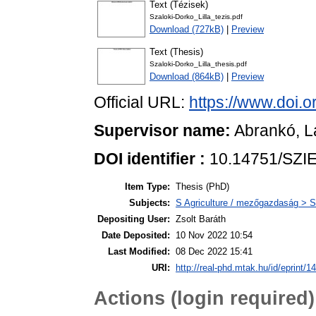
Text (Tézisek)
Szaloki-Dorko_Lilla_tezis.pdf
Download (727kB)
|
Preview
Text (Thesis)
Szaloki-Dorko_Lilla_thesis.pdf
Download (864kB)
|
Preview
Official URL:
https://www.doi.
Supervisor name:
Abrankó, L
DOI identifier :
10.14751/SZIE
Item Type:
Thesis (PhD)
Subjects:
S Agriculture / mezőgazdaság > S
Depositing User:
Zsolt Baráth
Date Deposited:
10 Nov 2022 10:54
Last Modified:
08 Dec 2022 15:41
URI:
http://real-phd.mtak.hu/id/eprint/1
Actions (login required)