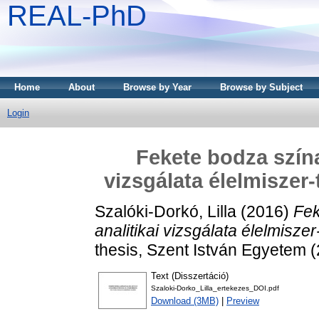
REAL-PhD
Home
About
Browse by Year
Browse by Subject
Login
Fekete bodza szína
vizsgálata élelmiszer
Szalóki-Dorkó, Lilla
(2016)
Fek
analitikai vizsgálata élelmisze
thesis, Szent István Egyetem 
Text (Disszertáció)
Szaloki-Dorko_Lilla_ertekezes_DOI.pdf
Download (3MB)
|
Preview