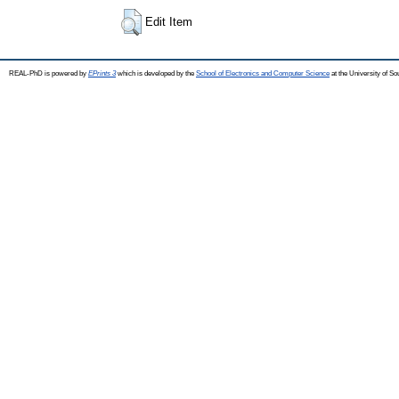
Edit Item
REAL-PhD is powered by
EPrints 3
which is developed by the
School of Electronics and Computer Science
at the University of S