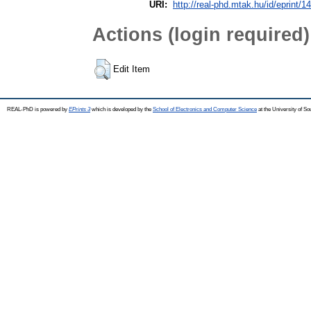
URI:
http://real-phd.mtak.hu/id/eprint/1
Actions (login required)
Edit Item
REAL-PhD is powered by
EPrints 3
which is developed by the
School of Electronics and Computer Science
at the University of S