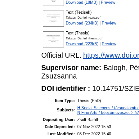
Download (18MB)
|
Preview
Text (Tézisek)
Takacs_Daniel_tezis.pdf
Download (234kB)
|
Preview
Text (Thesis)
Takacs_Daniel_thesis.pdf
Download (223kB)
|
Preview
Official URL:
https://www.doi.
Supervisor name:
Balogh, Pét
Zsuzsanna
DOI identifier :
10.14751/SZIE
Item Type:
Thesis (PhD)
H Social Sciences / társadalom
Subjects:
N Fine Arts / képzőművészet > NA 
Depositing User:
Zsolt Baráth
Date Deposited:
07 Nov 2022 15:53
Last Modified:
08 Dec 2022 15:40