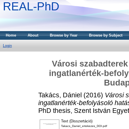
REAL-PhD
Home
About
Browse by Year
Browse by Subject
Login
Városi szabadterek 
ingatlanérték-befol
Budap
Takács, Dániel
(2016)
Városi 
ingatlanérték-befolyásoló hat
PhD thesis, Szent István Egye
Text (Disszertáció)
Takacs_Daniel_ertekezes_DOI.pdf