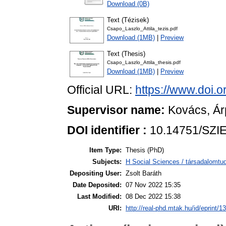
Download (0B)
Text (Tézisek)
Csapo_Laszlo_Attila_tezis.pdf
Download (1MB)
|
Preview
Text (Thesis)
Csapo_Laszlo_Attila_thesis.pdf
Download (1MB)
|
Preview
Official URL:
https://www.doi.
Supervisor name:
Kovács, Á
DOI identifier :
10.14751/SZIE
Item Type:
Thesis (PhD)
Subjects:
H Social Sciences / társadalom
Depositing User:
Zsolt Baráth
Date Deposited:
07 Nov 2022 15:35
Last Modified:
08 Dec 2022 15:38
URI:
http://real-phd.mtak.hu/id/eprint/1