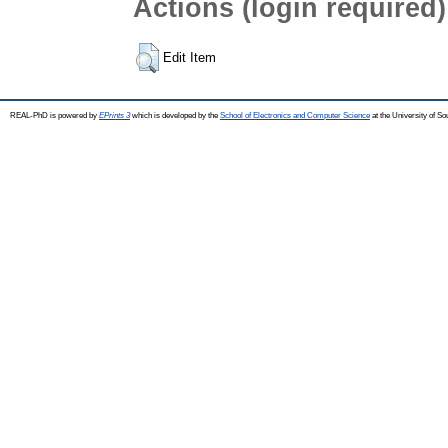
Actions (login required)
Edit Item
REAL-PhD is powered by
EPrints 3
which is developed by the
School of Electronics and Computer Science
at the University of S