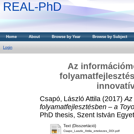
REAL-PhD
Home
About
Browse by Year
Browse by Subject
Login
Az információm
folyamatfejleszté
innovatí
Csapó, László Attila
(2017)
Az
folyamatfejlesztésben – a Toy
PhD thesis, Szent István Egye
Text (Disszertáció)
Csapo_Laszlo_Attila_ertekezes_DOI.pdf