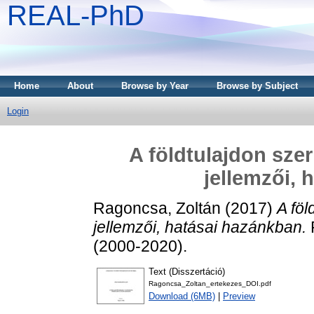
REAL-PhD
Home
About
Browse by Year
Browse by Subject
Login
A földtulajdon sze
jellemzői, 
Ragoncsa, Zoltán
(2017)
A föl
jellemzői, hatásai hazánkban.
(2000-2020).
Text (Disszertáció)
Ragoncsa_Zoltan_ertekezes_DOI.pdf
Download (6MB)
|
Preview