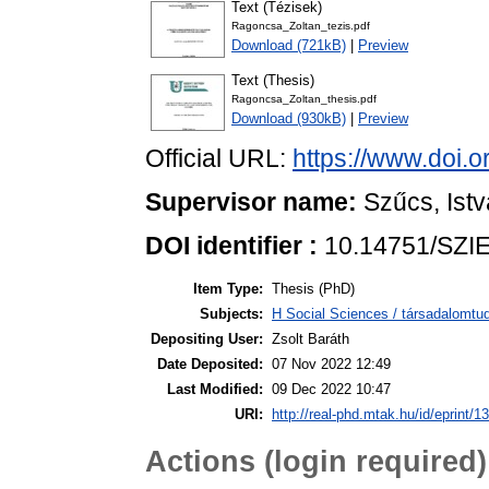
Text (Tézisek)
Ragoncsa_Zoltan_tezis.pdf
Download (721kB)
|
Preview
Text (Thesis)
Ragoncsa_Zoltan_thesis.pdf
Download (930kB)
|
Preview
Official URL:
https://www.doi.
Supervisor name:
Szűcs, Ist
DOI identifier :
10.14751/SZIE
Item Type:
Thesis (PhD)
Subjects:
H Social Sciences / társadalom
Depositing User:
Zsolt Baráth
Date Deposited:
07 Nov 2022 12:49
Last Modified:
09 Dec 2022 10:47
URI:
http://real-phd.mtak.hu/id/eprint/1
Actions (login required)