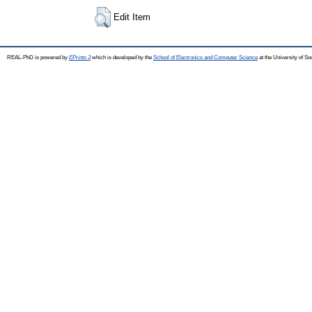
Edit Item
REAL-PhD is powered by
EPrints 3
which is developed by the
School of Electronics and Computer Science
at the University of S