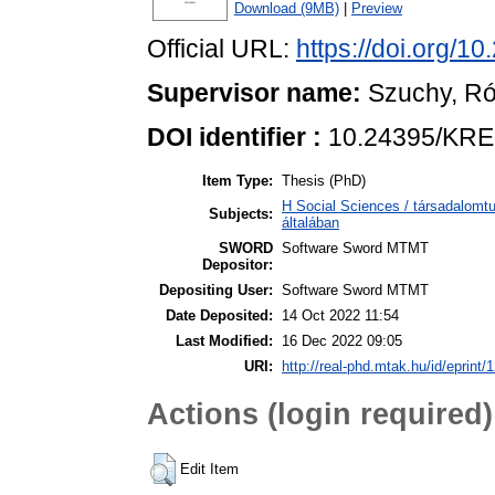
Download (9MB)
|
Preview
Official URL:
https://doi.org/
Supervisor name:
Szuchy, Ró
DOI identifier :
10.24395/KRE
Item Type:
Thesis (PhD)
H Social Sciences / társadalom
Subjects:
általában
SWORD
Software Sword MTMT
Depositor:
Depositing User:
Software Sword MTMT
Date Deposited:
14 Oct 2022 11:54
Last Modified:
16 Dec 2022 09:05
URI:
http://real-phd.mtak.hu/id/eprint/
Actions (login required)
Edit Item