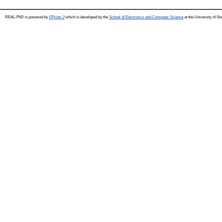
REAL-PhD is powered by
EPrints 3
which is developed by the
School of Electronics and Computer Science
at the University of S