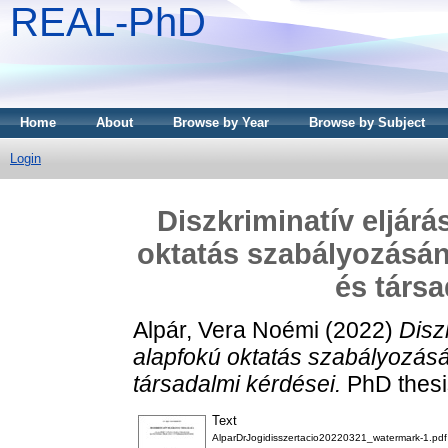
REAL-PhD
Home
About
Browse by Year
Browse by Subject
Login
Diszkriminatív eljárá
oktatás szabályozásán
és társa
Alpár, Vera Noémi
(2022)
Disz
alapfokú oktatás szabályozásá
társadalmi kérdései.
PhD thesi
Text
AlparDrJogidisszertacio20220321_watermark-1.pdf