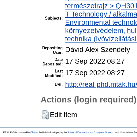
természetrajz > QH301 
T Technology / alkalm
Subjects:
Environmental technolo
környezetvédelem, hul
technika (ivóvízellátás
Depositing
Dávid Alex Szendefy
User:
Date
17 Sep 2022 08:27
Deposited:
Last
17 Sep 2022 08:27
Modified:
http://real-phd.mtak.hu
URI:
Actions (login required)
Edit Item
REAL-PhD is powered by
EPrints 3
which is developed by the
School of Electronics and Computer Science
at the University of S