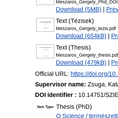
Meszaros_Gergely_Phd_DOI
Download (5MB)
|
Pre
Text (Tézisek)
Meszaros_Gergely_tezis.pdf
Download (654kB)
|
Pr
Text (Thesis)
Meszaros_Gergely_thesis.pd
Download (479kB)
|
Pr
Official URL:
https://doi.org/1
Supervisor name:
Zsuga, Kat
DOI identifier :
10.14751/SZIE
Thesis (PhD)
Item Type:
Q Science / természet