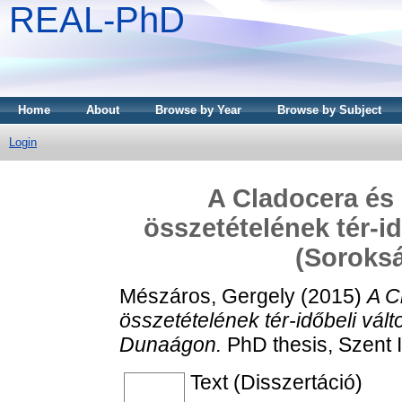
REAL-PhD
Home
About
Browse by Year
Browse by Subject
Login
A Cladocera és
összetételének tér-i
(Soroksá
Mészáros, Gergely
(2015)
A C
összetételének tér-időbeli vál
Dunaágon.
PhD thesis, Szent 
Text (Disszertáció)