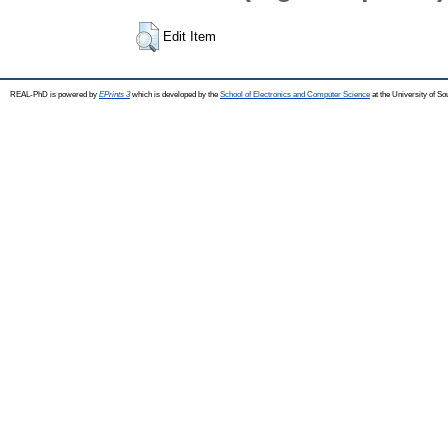
Edit Item
REAL-PhD is powered by
EPrints 3
which is developed by the
School of Electronics and Computer Science
at the University of S