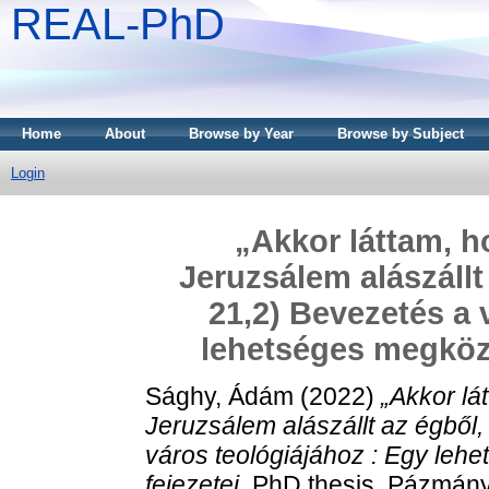
REAL-PhD
Home
About
Browse by Year
Browse by Subject
Login
„Akkor láttam, h
Jeruzsálem alászállt 
21,2) Bevezetés a 
lehetséges megköze
Sághy, Ádám
(2022)
„Akkor lá
Jeruzsálem alászállt az égből, 
város teológiájához : Egy lehe
fejezetei.
PhD thesis, Pázmány