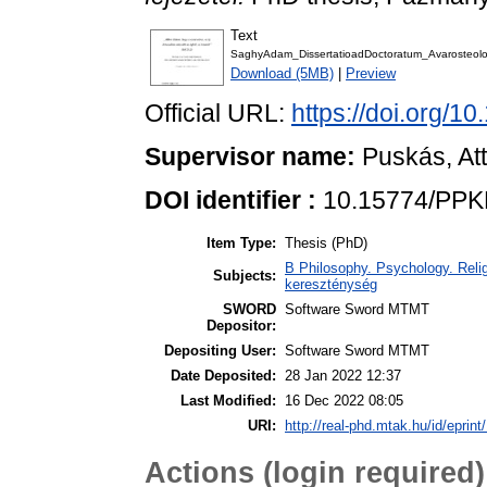
Text
SaghyAdam_DissertatioadDoctoratum_Avarosteolo
Download (5MB)
|
Preview
Official URL:
https://doi.org/
Supervisor name:
Puskás, Att
DOI identifier :
10.15774/PPK
Item Type:
Thesis (PhD)
B Philosophy. Psychology. Religio
Subjects:
kereszténység
SWORD
Software Sword MTMT
Depositor:
Depositing User:
Software Sword MTMT
Date Deposited:
28 Jan 2022 12:37
Last Modified:
16 Dec 2022 08:05
URI:
http://real-phd.mtak.hu/id/eprint
Actions (login required)