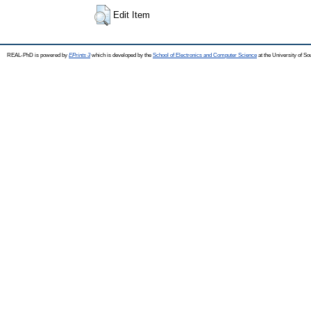
Edit Item
REAL-PhD is powered by
EPrints 3
which is developed by the
School of Electronics and Computer Science
at the University of S