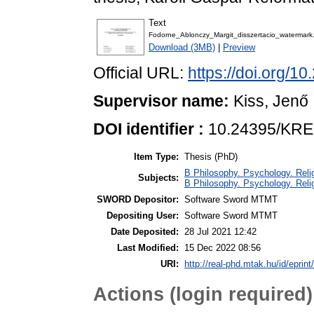
Text
Fodorne_Ablonczy_Margit_disszertacio_watermark
Download (3MB)
|
Preview
Official URL:
https://doi.org/
Supervisor name:
Kiss, Jenő
DOI identifier :
10.24395/KRE
Item Type:
Thesis (PhD)
B Philosophy. Psychology. Religi
Subjects:
B Philosophy. Psychology. Religi
SWORD Depositor:
Software Sword MTMT
Depositing User:
Software Sword MTMT
Date Deposited:
28 Jul 2021 12:42
Last Modified:
15 Dec 2022 08:56
URI:
http://real-phd.mtak.hu/id/eprint
Actions (login required)