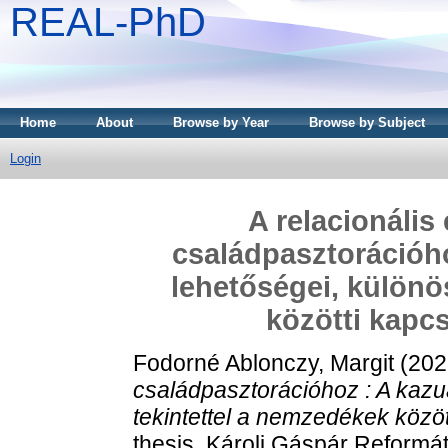
REAL-PhD
Home
About
Browse by Year
Browse by Subject
Login
A relacionális
családpasztorációho
lehetőségei, különö
közötti kapc
Fodorné Ablonczy, Margit
(202
családpasztorációhoz : A kazuá
tekintettel a nemzedékek közö
thesis, Károli Gáspár Reformá