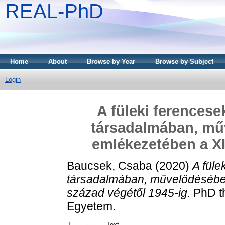
REAL-PhD
Home
About
Browse by Year
Browse by Subject
Login
A füleki ferencese
társadalmában, műv
emlékezetében a XI
Baucsek, Csaba
(2020)
A füle
társadalmában, művelődésében
század végétől 1945-ig.
PhD th
Egyetem.
Text