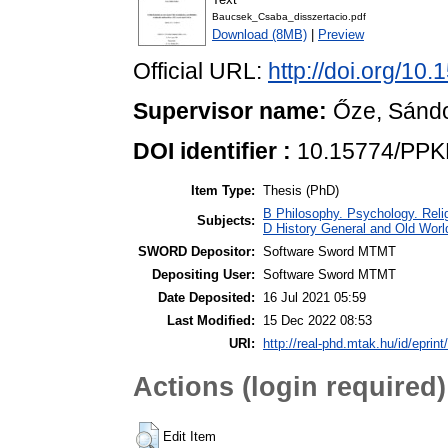
Baucsek_Csaba_disszertacio.pdf
Download (8MB)
|
Preview
Official URL:
http://doi.org/1
Supervisor name:
Őze, Sánd
DOI identifier :
10.15774/PPK
Item Type:
Thesis (PhD)
B Philosophy. Psychology. Religi
Subjects:
D History General and Old World
SWORD Depositor:
Software Sword MTMT
Depositing User:
Software Sword MTMT
Date Deposited:
16 Jul 2021 05:59
Last Modified:
15 Dec 2022 08:53
URI:
http://real-phd.mtak.hu/id/eprint
Actions (login required)
Edit Item