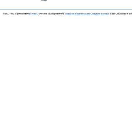
REAL-PhD is powered by
EPrints 3
which is developed by the
School of Electronics and Computer Science
at the University of S